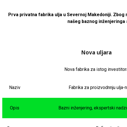
Prva privatna fabrika ulja u Severnoj Makedoniji. Zbog 
našeg baznog inženjeringa s
Nova uljara
Nova fabrika za istog investitor
Naziv
Fabrika za proizvodnnju ulja-
Opis
Bazni inženjering, ekspertski nadzo