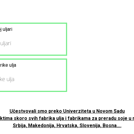
ljari
e ulja
Učestvovali smo preko Univerziteta u Novom Sadu
ktima skoro svih fabrika ulja i fabrikama za preradu soje u
Srbija, Makedonija, Hrvatska, Slovenija, Bosna….