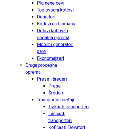
Plamene cevi
Toplovodni kotlovi
Dearatori
Kotlovi na biomasu
Delovi kotlova i
dodatna oprema
Mobilni generatori
pare
Ekonomajzeri
Druga procesna
oprema
Prese i šrederi
Prese
Šrederi
Transportni uređaji
Trakasti transporteri
Lančasti
transporteri
Kofičasti Elevatori