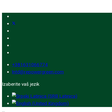
+381631066774
lntd@repowergreen.com
Izaberite vaš jezik