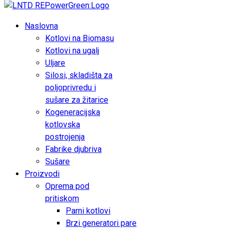
Naslovna
Kotlovi na Biomasu
Kotlovi na ugalj
Uljare
Silosi, skladišta za
poljoprivredu i
sušare za žitarice
Kogeneracijska
kotlovska
postrojenja
Fabrike djubriva
Sušare
Proizvodi
Oprema pod
pritiskom
Parni kotlovi
Brzi generatori pare