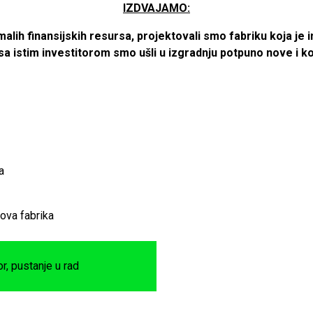
IZDVAJAMO:
malih finansijskih resursa, projektovali smo fabriku koja je
a istim investitorom smo ušli u izgradnju potpuno nove i ko
a
nova fabrika
r, pustanje u rad