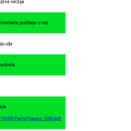
 prva verzija
, montaža, puštanje u rad
u ulja
acedonia
.mk
2019/09/FactsFigures_ENG.pdf