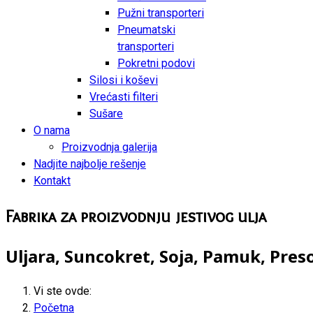
Pužni transporteri
Pneumatski
transporteri
Pokretni podovi
Silosi i koševi
Vrećasti filteri
Sušare
O nama
Proizvodnja galerija
Nadjite najbolje rešenje
Kontakt
Fabrika za proizvodnju jestivog ulja
Uljara, Suncokret, Soja, Pamuk, Presov
Vi ste ovde:
Početna