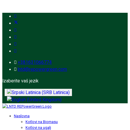
+381631066774
lntd@repowergreen.com
Izaberite vaš jezik
Naslovna
Kotlovi na Biomasu
Kotlovi na ugalj