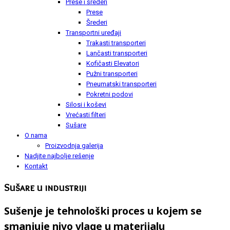
Prese i šrederi
Prese
Šrederi
Transportni uređaji
Trakasti transporteri
Lančasti transporteri
Kofičasti Elevatori
Pužni transporteri
Pneumatski transporteri
Pokretni podovi
Silosi i koševi
Vrećasti filteri
Sušare
O nama
Proizvodnja galerija
Nadjite najbolje rešenje
Kontakt
Sušare u industriji
Sušenje je tehnološki proces u kojem se
smanjuje nivo vlage u materijalu