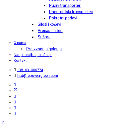
Pužni transporteri
Pneumatski transporteri
Pokretni podovi
Silosi i koševi
Vrećasti filteri
Sušare
O nama
Proizvodnja galerija
Nadjite najbolje rešenje
Kontakt
+381631066774
lntd@repowergreen.com