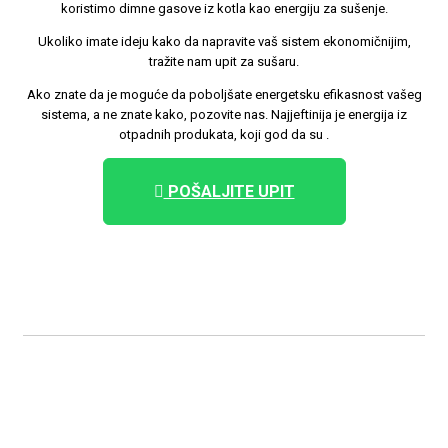
koristimo dimne gasove iz kotla kao energiju za sušenje.
Ukoliko imate ideju kako da napravite vaš sistem ekonomičnijim,
tražite nam upit za sušaru.
Ako znate da je moguće da poboljšate energetsku efikasnost vašeg
sistema, a ne znate kako, pozovite nas. Najjeftinija je energija iz
otpadnih produkata, koji god da su .
POŠALJITE UPIT