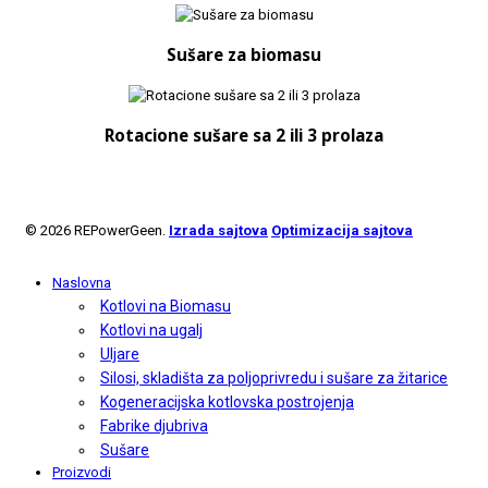
Sušare za biomasu
Rotacione sušare sa 2 ili 3 prolaza
© 2026 REPowerGeen.
Izrada sajtova
Optimizacija sajtova
Naslovna
Kotlovi na Biomasu
Kotlovi na ugalj
Uljare
Silosi, skladišta za poljoprivredu i sušare za žitarice
Kogeneracijska kotlovska postrojenja
Fabrike djubriva
Sušare
Proizvodi