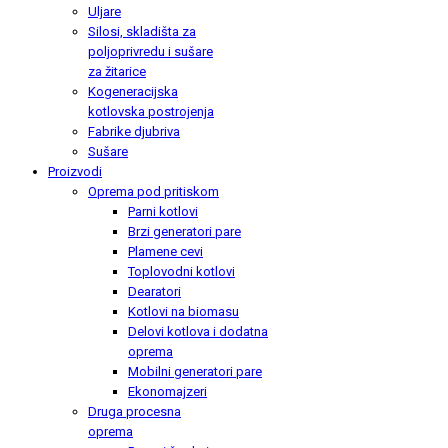
Uljare
Silosi, skladišta za
poljoprivredu i sušare
za žitarice
Kogeneracijska
kotlovska postrojenja
Fabrike djubriva
Sušare
Proizvodi
Oprema pod pritiskom
Parni kotlovi
Brzi generatori pare
Plamene cevi
Toplovodni kotlovi
Dearatori
Kotlovi na biomasu
Delovi kotlova i dodatna
oprema
Mobilni generatori pare
Ekonomajzeri
Druga procesna
oprema