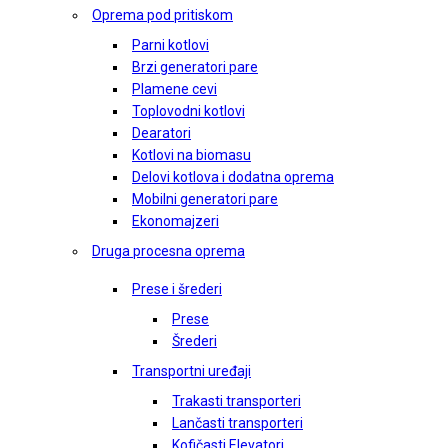
Oprema pod pritiskom
Parni kotlovi
Brzi generatori pare
Plamene cevi
Toplovodni kotlovi
Dearatori
Kotlovi na biomasu
Delovi kotlova i dodatna oprema
Mobilni generatori pare
Ekonomajzeri
Druga procesna oprema
Prese i šrederi
Prese
Šrederi
Transportni uređaji
Trakasti transporteri
Lančasti transporteri
Kofičasti Elevatori