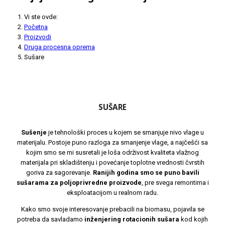
Vi ste ovde:
Početna
Proizvodi
Druga procesna oprema
Sušare
SUŠARE
Sušenje
je tehnološki proces u kojem se smanjuje nivo vlage u
materijalu. Postoje puno razloga za smanjenje vlage, a najčešći sa
kojim smo se mi susretali je loša održivost kvaliteta vlažnog
materijala pri skladištenju i povećanje toplotne vrednosti čvrstih
goriva za sagorevanje.
Ranijih godina smo se puno bavili
sušarama za poljoprivredne proizvode
, pre svega remontima i
eksploatacijom u realnom radu.
Kako smo svoje interesovanje prebacili na biomasu, pojavila se
potreba da savladamo
inženjering rotacionih sušara
kod kojih