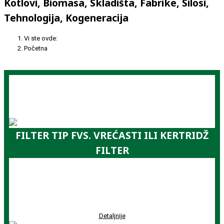
Kotlovi, Biomasa, Skladišta, Fabrike, Silosi,
Tehnologija, Kogeneracija
Vi ste ovde:
Početna
FILTER TIP FVS. VREĆASTI ILI KERTRIDŽ
FILTER
BEZ LEVKA GDE SE ASPIRACIONA PRAŠINA VRAĆA DIREKTNO U
SILOS.
MONTIRAN JE NA VRHU SILOSA
Detaljnije