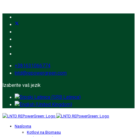
+381631066774
lntd@repowergreen.com
Izaberite vaš jezik
Naslovna
Kotlovi na Biomasu