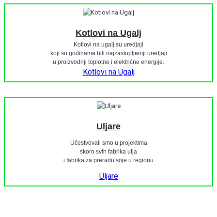
Kotlovi na Ugalj
Kotlovi na ugalj su uredjaji
koji su godinama bili najzastupljeniji uredjaji
u proizvodnji toplotne i električne energije.
Kotlovi na Ugalj
Uljare
Učestvovali smo u projektima
skoro svih fabrika ulja
i fabrika za preradu soje u regionu
Uljare