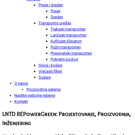
Prese i šrederi
Prese
Šrederi
Transportni uređaji
Trakasti transporteri
Lančasti transporteri
Kofičasti Elevatori
Pužni transporteri
Pneumatski transporteri
Pokretni podovi
Silosi i koševi
Vrećasti filteri
Sušare
O nama
Proizvodnja galerija
Nadjite najbolje rešenje
Kontakt
LNTD REPowerGreen: Projektovanje, Proizvodnja,
Inženjering