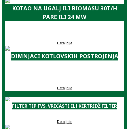
KOTAO NA UGALJ ILI BIOMASU 30T/H
PARE ILI 24 MW
IZGRADNJA KOTLA U HEMIJSKOJ INDUSTRIJI ELIXIR PRAHOVO
Detaljnije
DIMNJACI KOTLOVSKIH POSTROJENJA
DIMNJACI ZA 3 PARNA KOTLA, KOMBINACIJA ČVRSTIH I GASOVITIH
GORIVA
Detaljnije
FILTER TIP FVS. VREĆASTI ILI KERTRIDŽ FILTER
Detaljnije