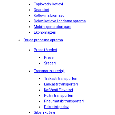
Toplovodni kotlovi
Dearatori
Kotlovi na biomasu
Delovi kotlova i dodatna oprema
Mobilni generatori pare
Ekonomajzeri
Druga procesna oprema
Prese i šrederi
Prese
Šrederi
Transportni uređaji
Trakasti transporteri
Lančasti transporteri
Kofičasti Elevatori
Pužni transporteri
Pneumatski transporteri
Pokretni podovi
Silosi i koševi