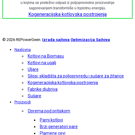
u kojima se pretežno odpad iz poljoprivredne proizvodnje
sagorevanjem transformiše u toplotnu energiju.
Kogeneracijska kotlovska postrojenja
© 2026 REPowerGeen.
Izrada sajtova
Optimizacija Sajtova
Naslovna
Kotlovi na Biomasu
Kotlovi na ugalj
Uljare
Silosi, skladišta za poljoprivredu i sušare za žitarice
Kogeneracijska kotlovska postrojenja
Fabrike djubriva
Sušare
Proizvodi
Oprema pod pritiskom
Parni kotlovi
Brzi generatori pare
Plamene cevi