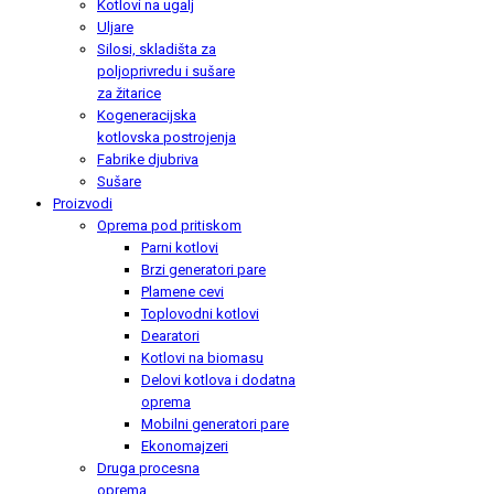
Kotlovi na ugalj
Uljare
Silosi, skladišta za
poljoprivredu i sušare
za žitarice
Kogeneracijska
kotlovska postrojenja
Fabrike djubriva
Sušare
Proizvodi
Oprema pod pritiskom
Parni kotlovi
Brzi generatori pare
Plamene cevi
Toplovodni kotlovi
Dearatori
Kotlovi na biomasu
Delovi kotlova i dodatna
oprema
Mobilni generatori pare
Ekonomajzeri
Druga procesna
oprema