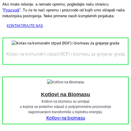
Ako imate rešenje, a nemate opremu, pogledajte našu stranicu
“
Proizvodi
”. Tu će te naći opremu i proizvode od kojih smo sklapali naša
industrijska postrojenja. Neke primene nasih kompletnih projekata:
KONTAKTIRAJTE NAS
Kotao na komunalni otpad (RDF) i biomasu za grejanje grada
Kotlovi na Biomasu
Kotlovi na biomasu su uredjaji
u kojima se pretežno odpad iz poljoprivredne proizvodnje
sagorevanjem transformiše u toplotnu energiju.
Kotlovi na biomasu