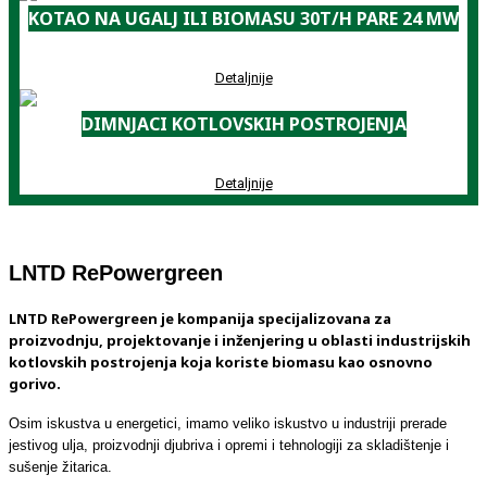
KOTAO NA UGALJ ILI BIOMASU 30T/H PARE 24 MW
Detaljnije
DIMNJACI KOTLOVSKIH POSTROJENJA
Detaljnije
LNTD RePowergreen
LNTD RePowergreen je kompanija specijalizovana za
proizvodnju, projektovanje i inženjering u oblasti industrijskih
kotlovskih postrojenja koja koriste biomasu kao osnovno
gorivo.
Osim iskustva u energetici, imamo veliko iskustvo u industriji prerade
jestivog ulja, proizvodnji djubriva i opremi i tehnologiji za skladištenje i
sušenje žitarica.