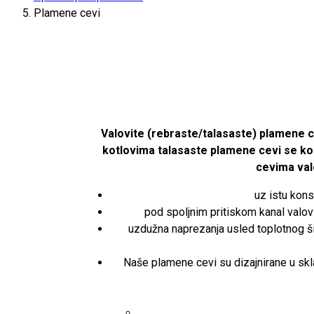
Plamene cevi
Valovite (rebraste/talasaste) plamene 
kotlovima talasaste plamene cevi se kor
cevima val
uz istu kons
pod spoljnim pritiskom kanal valo
uzdužna naprezanja usled toplotnog šire
Naše plamene cevi su dizajnirane u sk