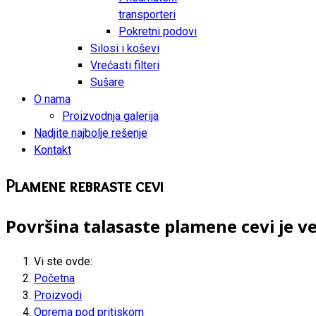
transporteri
Pokretni podovi
Silosi i koševi
Vrećasti filteri
Sušare
O nama
Proizvodnja galerija
Nadjite najbolje rešenje
Kontakt
Plamene rebraste cevi
Površina talasaste plamene cevi je v
Vi ste ovde:
Početna
Proizvodi
Oprema pod pritiskom