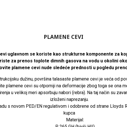
PLAMENE CEVI
cevi uglavnom se koriste kao strukturne komponente za ko
iste za prenos toplote dimnih gasova na vodu u okolini ok
ovite plamene cevi nude sledeće prednosti u pogledu preno
trukcijsku dužinu, površina talasaste plamene cevi je veća od po
vite plamene cevi su otporniji na deformacije zbog toga se ona 
nja u velikoj meri apsorbuju nabori (rebra). Na taj način su zavari
izloženi naprezanju.
ladu s novom PED/EN regulativom i odobrene od strane Lloyds R
kupca
Materijal:
P 265 GH (bivši HII)