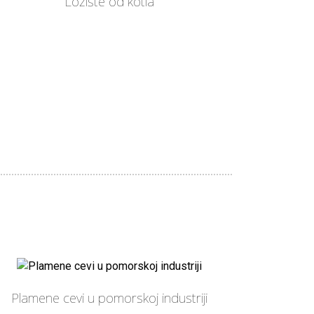
Ložište od kotla
Plamene cevi u pomorskoj industriji