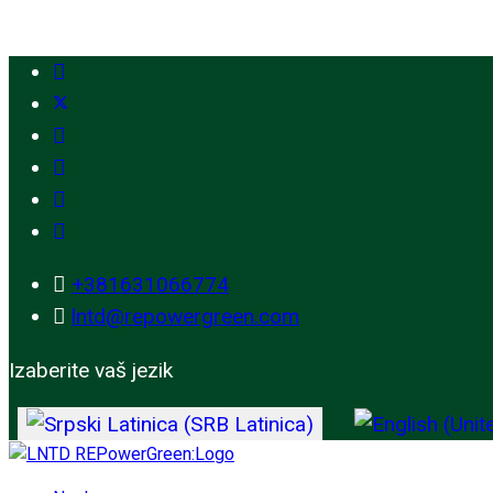
+381631066774
lntd@repowergreen.com
Izaberite vaš jezik