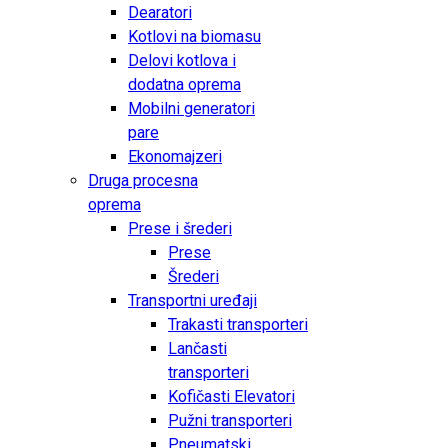
Dearatori
Kotlovi na biomasu
Delovi kotlova i
dodatna oprema
Mobilni generatori
pare
Ekonomajzeri
Druga procesna
oprema
Prese i šrederi
Prese
Šrederi
Transportni uređaji
Trakasti transporteri
Lančasti
transporteri
Kofičasti Elevatori
Pužni transporteri
Pneumatski