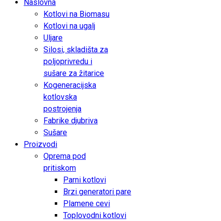
Naslovna
Kotlovi na Biomasu
Kotlovi na ugalj
Uljare
Silosi, skladišta za
poljoprivredu i
sušare za žitarice
Kogeneracijska
kotlovska
postrojenja
Fabrike djubriva
Sušare
Proizvodi
Oprema pod
pritiskom
Parni kotlovi
Brzi generatori pare
Plamene cevi
Toplovodni kotlovi