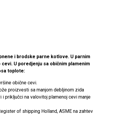
pnene i brodske parne kotlove. U parnim
o cevi. U poredjenju sa običnim plamenim
sa toplote:
vršine obične cevi.
može proizvesti sa manjom debljinom zida
 i priključci na valovitoj plamenoj cevi manje
egister of shipping Holland, ASME na zahtev