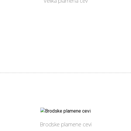
Velika plamena cev
Brodske plamene cevi